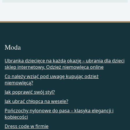
Moda
Ubranka dziecięce na każdą okazję – ubrania dla dzieci
sklep internetowy. Odzież niemowlęca online
Co należy wziąć pod uwagę kupując odzież
niemowlęcą?
Jak poprawić swój styl?
Jak ubrać chłopca na wesele?
Pończochy nylonowe do pasa – klasyka elegancji i
kobiecości
Dress code w firmie