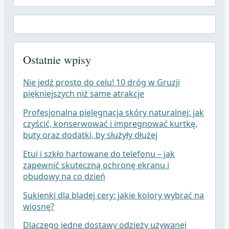
Ostatnie wpisy
Nie jedź prosto do celu! 10 dróg w Gruzji
piękniejszych niż same atrakcje
Profesjonalna pielęgnacja skóry naturalnej: jak
czyścić, konserwować i impregnować kurtkę,
buty oraz dodatki, by służyły dłużej
Etui i szkło hartowane do telefonu – jak
zapewnić skuteczną ochronę ekranu i
obudowy na co dzień
Sukienki dla bladej cery: jakie kolory wybrać na
wiosnę?
Dlaczego jedne dostawy odzieży używanej