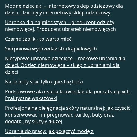
Modne dzieciaki – internetowy sklep odzieżowy dla
dzieci. Dziecięcy internetowy sklep odzieżowy
Ubranka dla najmłodszych – producent odzieży
niemowlęcej. Producent ubranek niemowlęcych
Czarne szpilki- to warto mieć!
Sierpniowa wyprzedaż stoi kąpielowych
Nietypowe ubranka dziecięce – rockowe ubrania dla
dzieci. Odzież niemowlęca – sklep z ubraniami dla
dzieci
Na te buty stać tylko garstkę ludzi
Podstawowe akcesoria krawieckie dla początkujących:
Praktyczne wskazówki
Profesjonalna pielęgnacja skóry naturalnej: jak czyścić,
konserwować i impregnować kurtkę, buty oraz
dodatki, by służyły dłużej
Ubrania do pracy: jak połączyć modę z