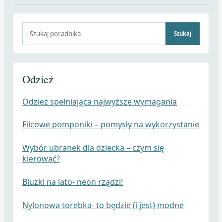
Szukaj:
Szukaj
Odzież
Odzież spełniająca najwyższe wymagania
Filcowe pomponiki – pomysły na wykorzystanie
Wybór ubranek dla dziecka – czym się
kierować?
Bluzki na lato- neon rządzi!
Nylonowa torebka- to będzie (i jest) modne