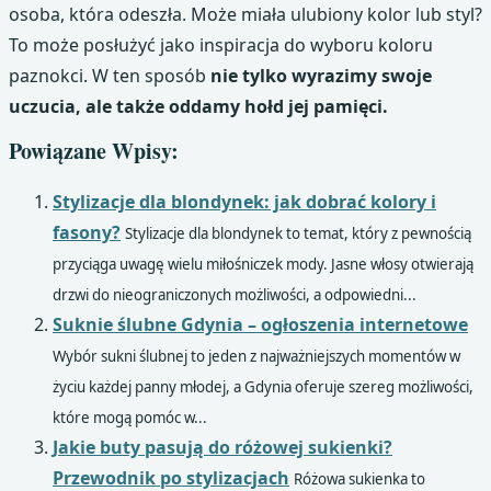
osoba, która odeszła. Może miała ulubiony kolor lub styl?
To może posłużyć jako inspiracja do wyboru koloru
paznokci. W ten sposób
nie tylko wyrazimy swoje
uczucia, ale także oddamy hołd jej pamięci.
Powiązane Wpisy:
Stylizacje dla blondynek: jak dobrać kolory i
fasony?
Stylizacje dla blondynek to temat, który z pewnością
przyciąga uwagę wielu miłośniczek mody. Jasne włosy otwierają
drzwi do nieograniczonych możliwości, a odpowiedni...
Suknie ślubne Gdynia – ogłoszenia internetowe
Wybór sukni ślubnej to jeden z najważniejszych momentów w
życiu każdej panny młodej, a Gdynia oferuje szereg możliwości,
które mogą pomóc w...
Jakie buty pasują do różowej sukienki?
Przewodnik po stylizacjach
Różowa sukienka to