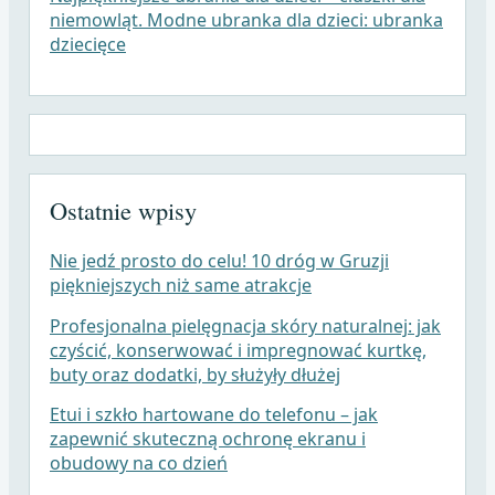
niemowląt. Modne ubranka dla dzieci: ubranka
dziecięce
Ostatnie wpisy
Nie jedź prosto do celu! 10 dróg w Gruzji
piękniejszych niż same atrakcje
Profesjonalna pielęgnacja skóry naturalnej: jak
czyścić, konserwować i impregnować kurtkę,
buty oraz dodatki, by służyły dłużej
Etui i szkło hartowane do telefonu – jak
zapewnić skuteczną ochronę ekranu i
obudowy na co dzień