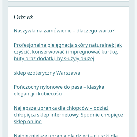
Odzież
Naszywki na zamówienie – dlaczego warto?
Profesjonalna pielęgnacja skóry naturalnej: jak
czyścić, konserwować i impregnować kurtkę,
buty oraz dodatki, by służyły dłużej
sklep ezoteryczny Warszawa
Pończochy nylonowe do pasa – klasyka
elegancji i kobiecości
Najlepsze ubranka dla chłopców – odzież
chłopięca sklep internetowy. Spodnie chłopięce
sklep online
Najpiękniejsze ubrania dla dzieci – ciuszki dla