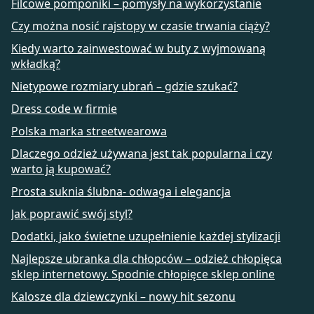
Filcowe pomponiki – pomysły na wykorzystanie
Czy można nosić rajstopy w czasie trwania ciąży?
Kiedy warto zainwestować w buty z wyjmowaną
wkładką?
Nietypowe rozmiary ubrań – gdzie szukać?
Dress code w firmie
Polska marka streetwearowa
Dlaczego odzież używana jest tak popularna i czy
warto ją kupować?
Prosta suknia ślubna- odwaga i elegancja
Jak poprawić swój styl?
Dodatki, jako świetne uzupełnienie każdej stylizacji
Najlepsze ubranka dla chłopców – odzież chłopięca
sklep internetowy. Spodnie chłopięce sklep online
Kalosze dla dziewczynki – nowy hit sezonu