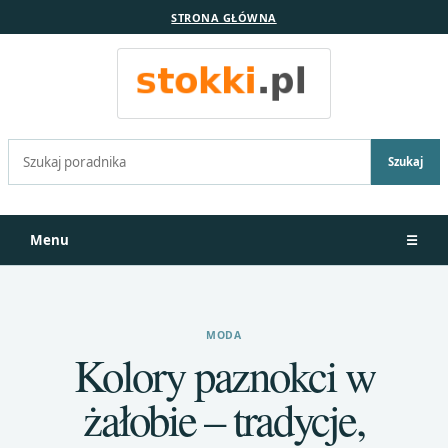
STRONA GŁÓWNA
Szukaj:
Szukaj
Menu
☰
MODA
Kolory paznokci w
żałobie – tradycje,