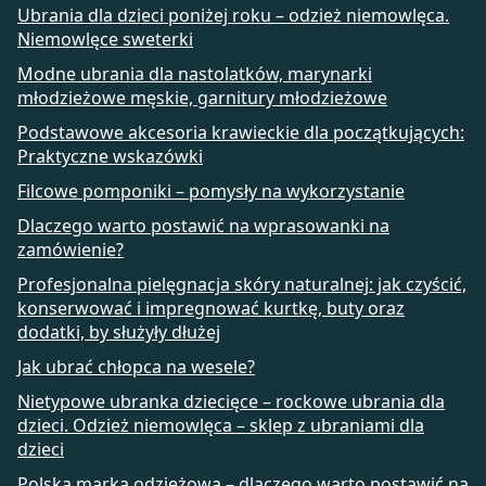
Ubrania dla dzieci poniżej roku – odzież niemowlęca.
Niemowlęce sweterki
Modne ubrania dla nastolatków, marynarki
młodzieżowe męskie, garnitury młodzieżowe
Podstawowe akcesoria krawieckie dla początkujących:
Praktyczne wskazówki
Filcowe pomponiki – pomysły na wykorzystanie
Dlaczego warto postawić na wprasowanki na
zamówienie?
Profesjonalna pielęgnacja skóry naturalnej: jak czyścić,
konserwować i impregnować kurtkę, buty oraz
dodatki, by służyły dłużej
Jak ubrać chłopca na wesele?
Nietypowe ubranka dziecięce – rockowe ubrania dla
dzieci. Odzież niemowlęca – sklep z ubraniami dla
dzieci
Polska marka odzieżowa – dlaczego warto postawić na