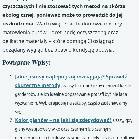
czyszczących i nie stosować tych metod na skórze
ekologicznej, ponieważ może to prowadzić do jej
uszkodzenia.
Warto więc znać te domowe metody
matowienia butów – ocet, sodę oczyszczoną oraz
delikatne materiały – które pomogą Ci osiągnąć
pożądany wygląd bez obaw o kondycję obuwia.
Powiązane Wpisy:
Jakie jeansy najlepiej się rozciągają? Sprawdź
skuteczne metody
Jeansy to nieodłączny element każdej
garderoby, ale ich idealne dopasowanie potrafi być nie lada
wyzwaniem. Wybierając się na zakupy, często zastanawiamy
się,...
Kolor glanów – na jaki się zdecydować?
Czasy, gdy
glany występowały w kolorze czarnym lub czarnym
przecieranym na bordowy, dawno już minęły – dzisiaj te kultowe