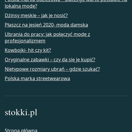
lokalną modę?
Dżinsy męskie – jak je nosić?
Płaszcz na jesień 2020- moda damska
Ubrania do pracy: jak połączyć modę z
profesjonalizmem
Kowbojki- hit czy kit?
Oryginalne zabawki – czy da się je kupić?
Nietypowe rozmiary ubrań – gdzie szukać?
Polska marka streetwearowa
stokki.pl
Strona główna