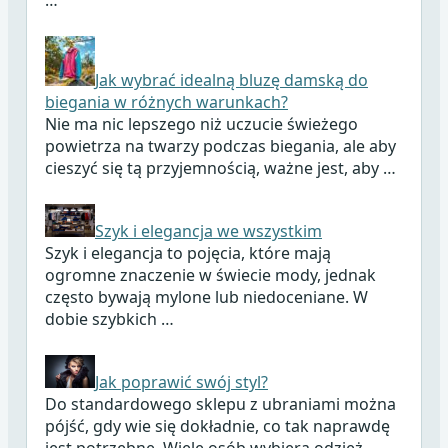
…
Jak wybrać idealną bluzę damską do
biegania w różnych warunkach?
Nie ma nic lepszego niż uczucie świeżego
powietrza na twarzy podczas biegania, ale aby
cieszyć się tą przyjemnością, ważne jest, aby …
Szyk i elegancja we wszystkim
Szyk i elegancja to pojęcia, które mają
ogromne znaczenie w świecie mody, jednak
często bywają mylone lub niedoceniane. W
dobie szybkich …
Jak poprawić swój styl?
Do standardowego sklepu z ubraniami można
pójść, gdy wie się dokładnie, co tak naprawdę
jest potrzebne. Wiele osób wybiera odzież