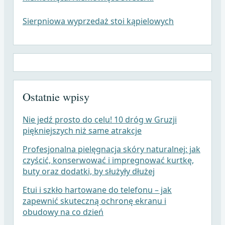
Sierpniowa wyprzedaż stoi kąpielowych
Ostatnie wpisy
Nie jedź prosto do celu! 10 dróg w Gruzji
piękniejszych niż same atrakcje
Profesjonalna pielęgnacja skóry naturalnej: jak
czyścić, konserwować i impregnować kurtkę,
buty oraz dodatki, by służyły dłużej
Etui i szkło hartowane do telefonu – jak
zapewnić skuteczną ochronę ekranu i
obudowy na co dzień