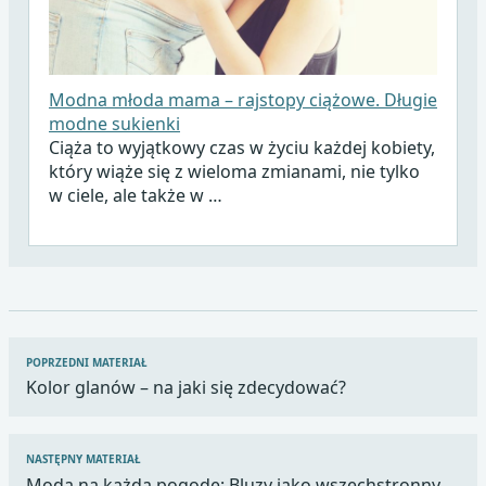
Modna młoda mama – rajstopy ciążowe. Długie
modne sukienki
Ciąża to wyjątkowy czas w życiu każdej kobiety,
który wiąże się z wieloma zmianami, nie tylko
w ciele, ale także w …
Nawigacja
POPRZEDNI MATERIAŁ
wpisu
Kolor glanów – na jaki się zdecydować?
NASTĘPNY MATERIAŁ
Moda na każdą pogodę: Bluzy jako wszechstronny