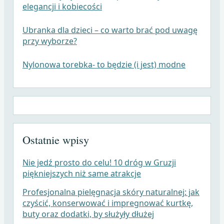
elegancji i kobiecości
Ubranka dla dzieci – co warto brać pod uwagę
przy wyborze?
Nylonowa torebka- to będzie (i jest) modne
Ostatnie wpisy
Nie jedź prosto do celu! 10 dróg w Gruzji
piękniejszych niż same atrakcje
Profesjonalna pielęgnacja skóry naturalnej: jak
czyścić, konserwować i impregnować kurtkę,
buty oraz dodatki, by służyły dłużej