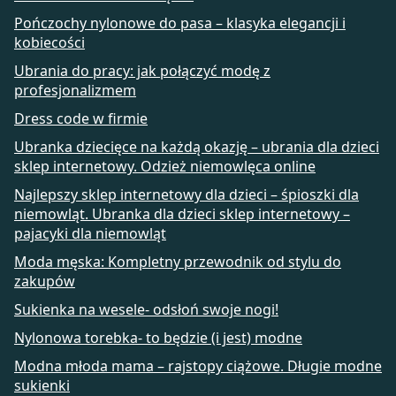
Pończochy nylonowe do pasa – klasyka elegancji i
kobiecości
Ubrania do pracy: jak połączyć modę z
profesjonalizmem
Dress code w firmie
Ubranka dziecięce na każdą okazję – ubrania dla dzieci
sklep internetowy. Odzież niemowlęca online
Najlepszy sklep internetowy dla dzieci – śpioszki dla
niemowląt. Ubranka dla dzieci sklep internetowy –
pajacyki dla niemowląt
Moda męska: Kompletny przewodnik od stylu do
zakupów
Sukienka na wesele- odsłoń swoje nogi!
Nylonowa torebka- to będzie (i jest) modne
Modna młoda mama – rajstopy ciążowe. Długie modne
sukienki