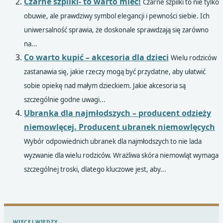
Czarne szpilki- to warto mieć!
Czarne szpilki to nie tylko
obuwie, ale prawdziwy symbol elegancji i pewności siebie. Ich
uniwersalność sprawia, że doskonale sprawdzają się zarówno
na...
Co warto kupić – akcesoria dla dzieci
Wielu rodziców
zastanawia się, jakie rzeczy mogą być przydatne, aby ułatwić
sobie opiekę nad małym dzieckiem. Jakie akcesoria są
szczególnie godne uwagi...
Ubranka dla najmłodszych – producent odzieży
niemowlęcej. Producent ubranek niemowlęcych
Wybór odpowiednich ubranek dla najmłodszych to nie lada
wyzwanie dla wielu rodziców. Wrażliwa skóra niemowląt wymaga
szczególnej troski, dlatego kluczowe jest, aby...
WIĘCEJ WIEDZY