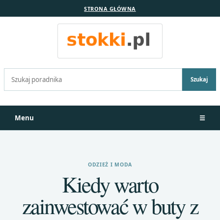
STRONA GŁÓWNA
Szukaj:
Szukaj
Menu
☰
ODZIEŻ I MODA
Kiedy warto
zainwestować w buty z