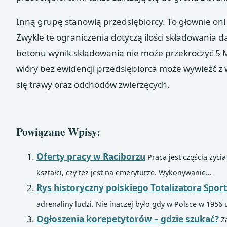
Inną grupę stanowią przedsiębiorcy. To głownie on
Zwykle te ograniczenia dotyczą ilości składowania d
betonu wynik składowania nie może przekroczyć 5 
wióry bez ewidencji przedsiębiorca może wywieźć z
się trawy oraz odchodów zwierzęcych.
Powiązane Wpisy:
Oferty pracy w Raciborzu
Praca jest częścią życi
kształci, czy też jest na emeryturze. Wykonywanie...
Rys historyczny polskiego Totalizatora Spo
adrenaliny ludzi. Nie inaczej było gdy w Polsce w 1956
Ogłoszenia korepetytorów – gdzie szukać?
Z