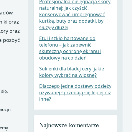
Profesjonalna pielęgnacja skóry
naturalnej: jak czyścić,
padów.
konserwować i impregnować
kurtkę, buty oraz dodatki, by
iki oraz
służyły dłużej
ory oraz
Etui i szkło hartowane do
a pozbyć
telefonu – jak zapewnić
skuteczną ochronę ekranu i
obudowy na co dzień
Sukienki dla bladej cery: jakie
kolory wybrać na wiosnę?
Dlaczego jedne dostawy odzieży
 się,
używanej sprzedają się lepiej niż
inne?
ocji i
Najnowsze komentarze
cemy