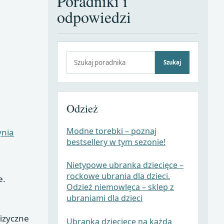
Poradniki i
odpowiedzi
Szukaj:
Szukaj
Odzież
Modne torebki – poznaj
ynia
bestsellery w tym sezonie!
Nietypowe ubranka dziecięce –
rockowe ubrania dla dzieci.
e.
Odzież niemowlęca – sklep z
ubraniami dla dzieci
fizyczne
Ubranka dziecięce na każdą