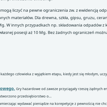
i mogą liczyć na pewne ograniczenia zw. z ewidencją od
anych materiałów. Dla drewna, szkła, gipsu, gruzu, ceram
Mg. W innych przypadkach np. składowania odpadów z k
 własnej posesji aż 10 Mg. Bez żadnych ograniczeń możn
a każdego człowieka z wyjątkiem etapu, kiedy jest się młodym, uczy
rtowego.
Gry hazardowe od zawsze przyciągały rzeszę żądnych em
 utworzono przedsiębiorstwo o...
amierzając wydawać pieniądze na korepetycje z pewnością nie ch