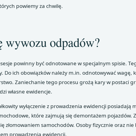
których powiemy za chwilę.
ję wywozu odpadów?
sesje powinny być odnotowane w specjalnym spisie. Te
y. Do ich obowiązków należy m.in. odnotowywać wagę, 
orstwo. Zaniechanie tego procesu grożą kary w postaci g
dzi własne ewidencje.
łkowity wyłączenie z prowadzenia ewidencji posiadają m
mochodowe, które zajmują się demontażem pojazdów. 
 się złomowaniem samochodów. Osoby fizycznie oraz nie
kiem prowadzenia ewidencji.