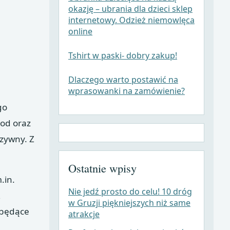
okazję – ubrania dla dzieci sklep
internetowy. Odzież niemowlęca
online
Tshirt w paski- dobry zakup!
Dlaczego warto postawić na
wprasowanki na zamówienie?
go
kod oraz
rzywny. Z
Ostatnie wpisy
.in.
Nie jedź prosto do celu! 10 dróg
Z
w Gruzji piękniejszych niż same
 będące
atrakcje