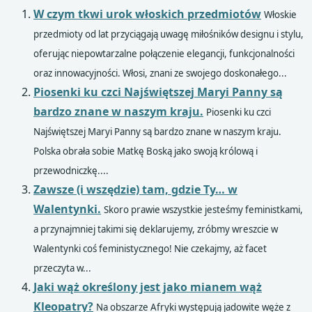
W czym tkwi urok włoskich przedmiotów
Włoskie
przedmioty od lat przyciągają uwagę miłośników designu i stylu,
oferując niepowtarzalne połączenie elegancji, funkcjonalności
oraz innowacyjności. Włosi, znani ze swojego doskonałego...
Piosenki ku czci Najświętszej Maryi Panny są
bardzo znane w naszym kraju.
Piosenki ku czci
Najświętszej Maryi Panny są bardzo znane w naszym kraju.
Polska obrała sobie Matkę Boską jako swoją królową i
przewodniczkę....
Zawsze (i wszędzie) tam, gdzie Ty… w
Walentynki.
Skoro prawie wszystkie jesteśmy feministkami,
a przynajmniej takimi się deklarujemy, zróbmy wreszcie w
Walentynki coś feministycznego! Nie czekajmy, aż facet
przeczyta w...
Jaki wąż określony jest jako mianem wąż
Kleopatry?
Na obszarze Afryki występują jadowite węże z