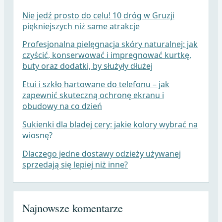
Nie jedź prosto do celu! 10 dróg w Gruzji
piękniejszych niż same atrakcje
Profesjonalna pielęgnacja skóry naturalnej: jak
czyścić, konserwować i impregnować kurtkę,
buty oraz dodatki, by służyły dłużej
Etui i szkło hartowane do telefonu – jak
zapewnić skuteczną ochronę ekranu i
obudowy na co dzień
Sukienki dla bladej cery: jakie kolory wybrać na
wiosnę?
Dlaczego jedne dostawy odzieży używanej
sprzedają się lepiej niż inne?
Najnowsze komentarze