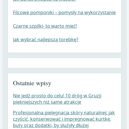
Filcowe pomponiki – pomysły na wykorzystanie
Czarne szpilki- to warto mieć!
Jak wybrać najlepszą torebkę?
Ostatnie wpisy
Nie jedź prosto do celu! 10 dróg w Gruzji
piękniejszych niż same atrakcje
Profesjonalna pielęgnacja skóry naturalnej: jak
czyścić, konserwować i impregnować kurtkę,
buty oraz dodatki, by służyły dłużej