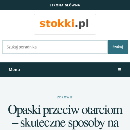
STRONA GŁÓWNA
Szukaj:
Szukaj
Menu
☰
ZDROWIE
Opaski przeciw otarciom
– skuteczne sposoby na