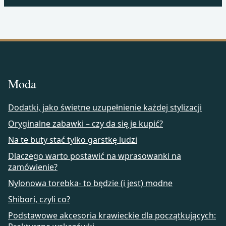
Moda
Dodatki, jako świetne uzupełnienie każdej stylizacji
Oryginalne zabawki – czy da się je kupić?
Na te buty stać tylko garstkę ludzi
Dlaczego warto postawić na wprasowanki na
zamówienie?
Nylonowa torebka- to będzie (i jest) modne
Shibori, czyli co?
Podstawowe akcesoria krawieckie dla początkujących: