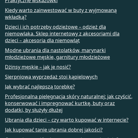
Praktyczne wskazówki
Kiedy warto zainwestować w buty z wyjmowaną
wkładką?
Dzieci i ich potrzeby odzieżowe – odzież dla
niemowlaka. Sklep internetowy z akcesoriami dla
dzieci – akcesoria dla niemowląt
Modne ubrania dla nastolatków, marynarki
młodzieżowe męskie, garnitury młodzieżowe
Dżinsy męskie – jak je nosić?
Sierpniowa wyprzedaż stoi kąpielowych
Jak wybrać najlepszą torebkę?
Profesjonalna pielęgnacja skóry naturalnej: jak czyścić,
konserwować i impregnować kurtkę, buty oraz
dodatki, by służyły dłużej
Ubrania dla dzieci – czy warto kupować w internecie?
Jak kupować tanie ubrania dobrej jakości?