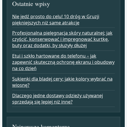
Ostatnie wpisy
Nie jedź prosto do celu! 10 dróg w Gruzji
piękniejszych niż same atrakcje
Profesjonalna pielęgnacja skóry naturalnej: jak
czyścić, konserwować i impregnować kurtkę,
buty oraz dodatki, by służyły dłużej
Etui i szkło hartowane do telefonu – jak
zapewnić skuteczną ochronę ekranu i obudowy
na co dzień
Sukienki dla bladej cery: jakie kolory wybrać na
wiosnę?
Dlaczego jedne dostawy odzieży używanej
sprzedają się lepiej niż inne?
Najnowsze komentarze