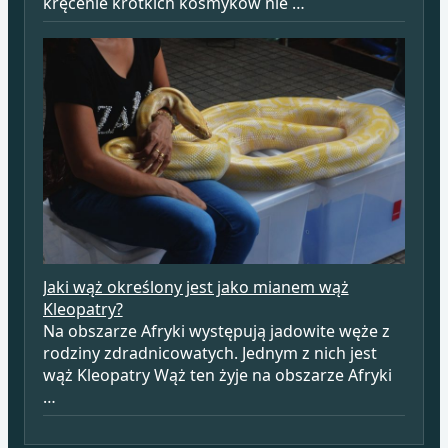
kręcenie krótkich kosmyków nie …
Jaki wąż określony jest jako mianem wąż
Kleopatry?
Na obszarze Afryki występują jadowite węże z
rodziny zdradnicowatych. Jednym z nich jest
wąż Kleopatry Wąż ten żyje na obszarze Afryki
…