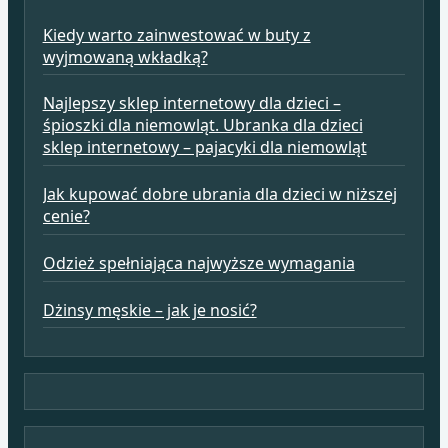
Kiedy warto zainwestować w buty z
wyjmowaną wkładką?
Najlepszy sklep internetowy dla dzieci –
śpioszki dla niemowląt. Ubranka dla dzieci
sklep internetowy – pajacyki dla niemowląt
Jak kupować dobre ubrania dla dzieci w niższej
cenie?
Odzież spełniająca najwyższe wymagania
Dżinsy męskie – jak je nosić?